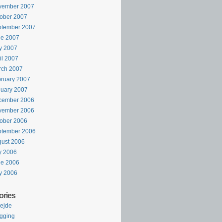
vember 2007
ober 2007
ptember 2007
ne 2007
y 2007
il 2007
rch 2007
ruary 2007
uary 2007
cember 2006
vember 2006
ober 2006
ptember 2006
ust 2006
y 2006
ne 2006
y 2006
ories
ejde
gging