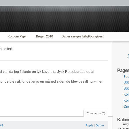
Kort om Pigen
Bøger, 2010
Bøger sælges billigt/bortgives!
lletter!
Page
t var, da jeg fiskede en tyk kuvert fra Jysk Rejsebureau op af
100
 hvor de blev af, for det er jo en måned siden de blev bestilt nu – men
Bøg
Bøg
Kon
Kor
Øn
Comments (5)
Kalen
Aug
#1
Reply
|
Quote