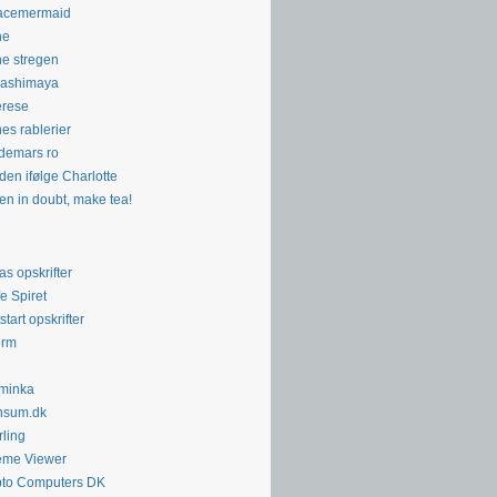
acemermaid
ne
ne stregen
kashimaya
erese
nes rablerier
demars ro
den ifølge Charlotte
n in doubt, make tea!
as opskrifter
e Spiret
start opskrifter
orm
minka
nsum.dk
rling
eme Viewer
to Computers DK