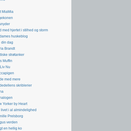
t MiaMia
gekonen
snyder
 med hjertet i stilhed og storm
dames huskeblog
 din dag
ia Brandt
tiske strøtanker
s Muffin
 Liv Nu
ccapigen
de med mere
edellens skriblerier
na
nalogen
 Yorker by Heart
livet i al almindelighed
nille Prelsborg
gus verden
gt en hellig ko