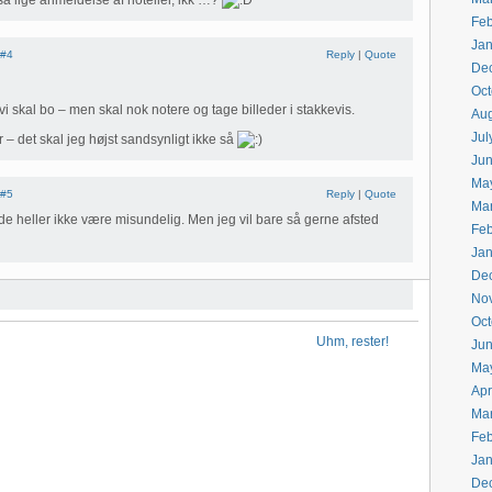
så lige anmeldelse af hoteller, ikk’…?
Feb
Jan
#4
Reply
|
Quote
De
Oct
vi skal bo – men skal nok notere og tage billeder i stakkevis.
Aug
Jul
 – det skal jeg højst sandsynligt ikke så
Ju
Ma
#5
Reply
|
Quote
Ma
de heller ikke være misundelig. Men jeg vil bare så gerne afsted
Feb
Jan
De
No
Oct
Uhm, rester!
Ju
Ma
Apr
Ma
Feb
Jan
De