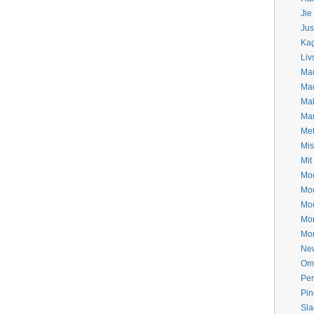
Jie
Jus
Ka
Liv
Mad
Ma
Mal
Mar
Met
Mis
Mit
Mo
Mo
Mod
Mo
Mo
New
Om 
Per
Pin
Sla