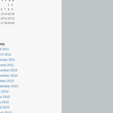
T
F
S
S
1
2
6
7
8
9
2
13
14
15
16
9
20
21
22
23
6
27
28
29
30
ves
il 2011
rch 2011
ruary 2011
uary 2011
cember 2010
vember 2010
ober 2010
ptember 2010
y 2010
ne 2010
y 2010
il 2010
rch 2010