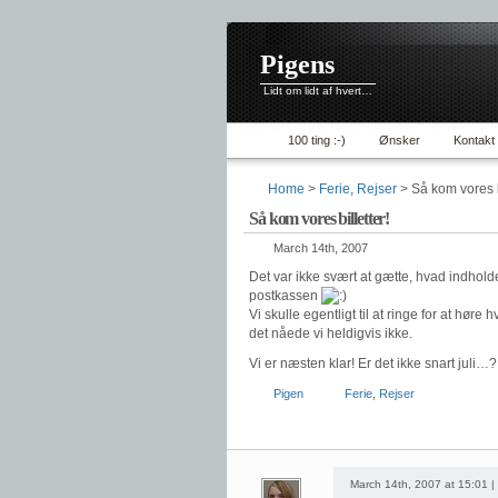
Pigens
Lidt om lidt af hvert…
100 ting :-)
Ønsker
Kontakt
Home
>
Ferie
,
Rejser
> Så kom vores bi
Så kom vores billetter!
March 14th, 2007
Det var ikke svært at gætte, hvad indholde
postkassen
Vi skulle egentligt til at ringe for at høre
det nåede vi heldigvis ikke.
Vi er næsten klar! Er det ikke snart juli…?
Pigen
Ferie
,
Rejser
March 14th, 2007 at 15:01 |