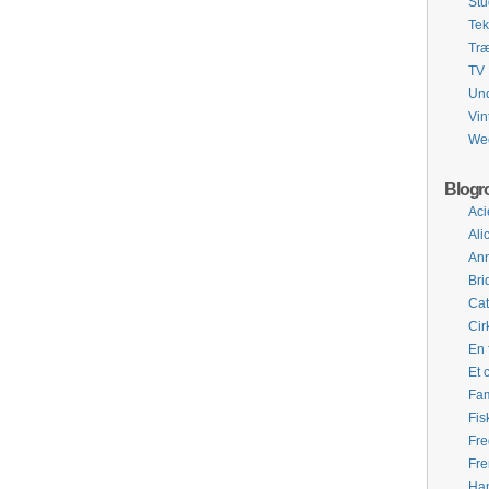
Stu
Tek
Tr
TV
Und
Vin
We
Blogro
Aci
Ali
Ann
Bri
Cat
Cir
En 
Et 
Fa
Fis
Fre
Fre
Ha