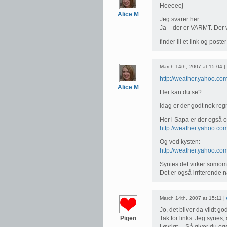
Heeeeej
Alice M
Jeg svarer her.
Ja – der er VARMT. Der v
finder lii et link og poster
March 14th, 2007 at 15:04 |
http://weather.yahoo.c
Alice M
Her kan du se?
Idag er der godt nok re
Her i Sapa er der også o
http://weather.yahoo.c
Og ved kysten:
http://weather.yahoo.c
Syntes det virker somom 
Det er også irriterende nå
March 14th, 2007 at 15:11 |
Jo, det bliver da vildt g
Pigen
Tak for links. Jeg synes, 