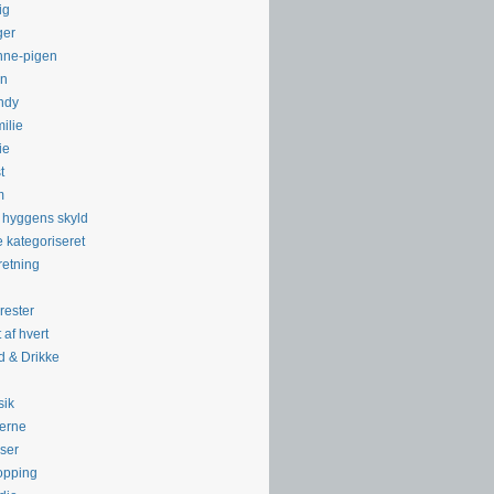
ig
ger
nne-pigen
rn
ndy
ilie
ie
t
m
 hyggens skyld
e kategoriseret
retning
ester
t af hvert
 & Drikke
g
sik
erne
ser
opping