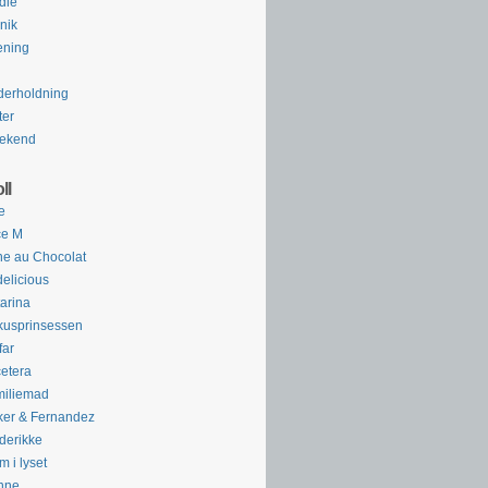
die
nik
æning
erholdning
ter
ekend
ll
e
ce M
e au Chocolat
delicious
arina
kusprinsessen
far
cetera
miliemad
ker & Fernandez
derikke
m i lyset
nne