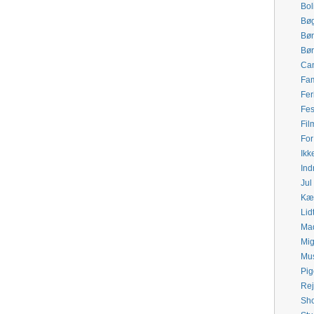
Bol
Bø
Bø
Bø
Ca
Fam
Fer
Fes
Fil
For
Ikk
Ind
Jul
Kær
Lid
Mad
Mi
Mu
Pig
Rej
Sh