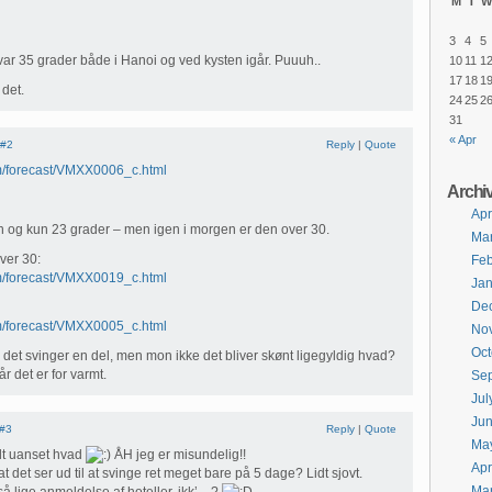
M
T
W
3
4
5
ar 35 grader både i Hanoi og ved kysten igår. Puuuh..
10
11
1
17
18
1
 det.
24
25
2
31
« Apr
#2
Reply
|
Quote
om/forecast/VMXX0006_c.html
Archi
Apr
gn og kun 23 grader – men igen i morgen er den over 30.
Ma
ver 30:
Feb
om/forecast/VMXX0019_c.html
Jan
De
om/forecast/VMXX0005_c.html
No
Oct
det svinger en del, men mon ikke det bliver skønt ligegyldig hvad?
r det er for varmt.
Se
Jul
Ju
#3
Reply
|
Quote
Ma
odt uanset hvad
ÅH jeg er misundelig!!
Apr
at det ser ud til at svinge ret meget bare på 5 dage? Lidt sjovt.
Ma