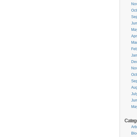
No
Oct
Se
Ju
Ma
Apr
Ma
Feb
Jan
De
No
Oct
Se
Aug
Jul
Ju
Ma
Categ
Arb
Blo