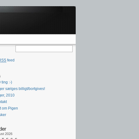
RSS
feed
s
 ting :-)
er sælges billigt/bortgives!
er, 2010
takt
t om Pigen
sker
der
ust 2026