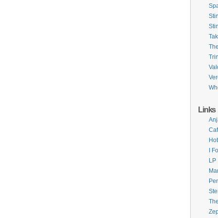
Sp
Sti
Sti
Ta
Th
Tri
Val
Ver
Whe
Links
Anj
Caf
Hot
I F
LP
Ma
Pe
Ste
Th
Zep