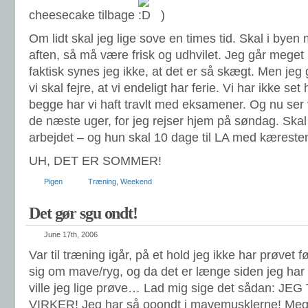
cheesecake tilbage
)
Om lidt skal jeg lige sove en times tid. Skal i bye
aften, så må være frisk og udhvilet. Jeg går meget
faktisk synes jeg ikke, at det er så skægt. Men jeg g
vi skal fejre, at vi endeligt har ferie. Vi har ikke set
begge har vi haft travlt med eksamener. Og nu ser 
de næste uger, for jeg rejser hjem på søndag. Skal jo
arbejdet – og hun skal 10 dage til LA med kæreste
UH, DET ER SOMMER!
Pigen
Træning
,
Weekend
Det gør sgu ondt!
June 17th, 2006
Var til træning igår, på et hold jeg ikke har prøvet 
sig om mave/ryg, og da det er længe siden jeg har “
ville jeg lige prøve… Lad mig sige det sådan: J
VIRKER! Jeg har så ooondt i mavemusklerne! Mege