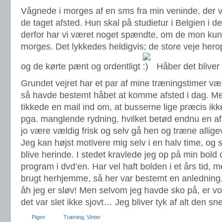
Vågnede i morges af en sms fra min veninde, der v
de taget afsted. Hun skal på studietur i Belgien i de
derfor har vi været noget spændte, om de mon ku
morges. Det lykkedes heldigvis; de store veje her
og de kørte pænt og ordentligt
Håber det bliver 
Grundet vejret har et par af mine træningstimer vær
så havde bestemt håbet at komme afsted i dag. Me
tikkede en mail ind om, at busserne lige præcis ik
pga. manglende rydning, hvilket betød endnu en a
jo være vældig frisk og selv gå hen og træne alligev
Jeg kan højst motivere mig selv i en halv time, og så
blive herinde. I stedet kravlede jeg op på min bold
program i dvd’en. Har vel haft bolden i et års tid, me
brugt herhjemme, så her var bestemt en anledning. 2
åh jeg er sløv! Men selvom jeg havde sko på, er vore
det var slet ikke sjovt… Jeg bliver tyk af alt den sne
Pigen
Træning
,
Vinter