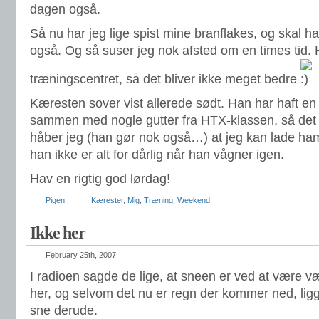
dagen også.
Så nu har jeg lige spist mine branflakes, og skal 
også. Og så suser jeg nok afsted om en times tid. H
træningscentret, så det bliver ikke meget bedre
Kæresten sover vist allerede sødt. Han har haft en 
sammen med nogle gutter fra HTX-klassen, så det e
håber jeg (han gør nok også…) at jeg kan lade ham
han ikke er alt for dårlig når han vågner igen.
Hav en rigtig god lørdag!
Pigen
Kærester
,
Mig
,
Træning
,
Weekend
Ikke her
February 25th, 2007
I radioen sagde de lige, at sneen er ved at være væ
her, og selvom det nu er regn der kommer ned, ligg
sne derude.