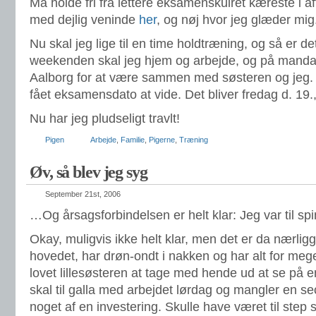
Må holde fri fra lettere eksamenskulret kæreste i af
med dejlig veninde
her
, og nøj hvor jeg glæder mig
Nu skal jeg lige til en time holdtræning, og så er de
weekenden skal jeg hjem og arbejde, og på mand
Aalborg for at være sammen med søsteren og jeg. N
fået eksamensdato at vide. Det bliver fredag d. 19., h
Nu har jeg pludseligt travlt!
Pigen
Arbejde
,
Familie
,
Pigerne
,
Træning
Øv, så blev jeg syg
September 21st, 2006
…Og årsagsforbindelsen er helt klar: Jeg var til spi
Okay, muligvis ikke helt klar, men det er da nærli
hovedet, har drøn-ondt i nakken og har alt for mege
lovet lillesøsteren at tage med hende ud at se på 
skal til galla med arbejdet lørdag og mangler en se
noget af en investering. Skulle have været til ste