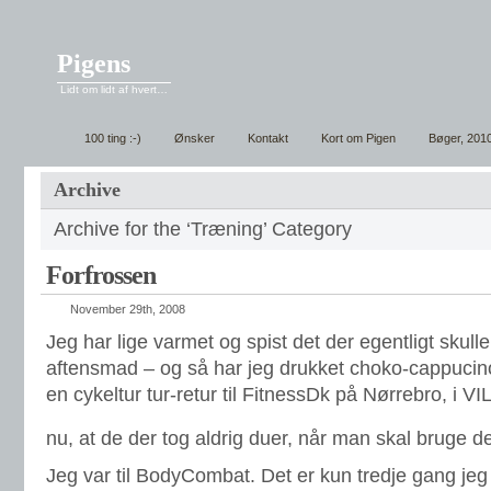
Pigens
Lidt om lidt af hvert…
100 ting :-)
Ønsker
Kontakt
Kort om Pigen
Bøger, 201
Archive
Archive for the ‘Træning’ Category
Forfrossen
November 29th, 2008
Jeg har lige varmet og spist det der egentligt skul
aftensmad – og så har jeg drukket choko-cappucino
en cykeltur tur-retur til FitnessDk på Nørrebro, i VI
nu, at de der tog aldrig duer, når man skal bruge
Jeg var til BodyCombat. Det er kun tredje gang jeg 