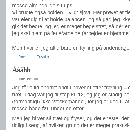
masse almindelige sit-ups.
Vi brugte også bolden – vildt sjovt. Har prøvet at 
var elendig til at holde balancen, og så gad jeg i
gik det bedre, og jeg er meget begejstret, så dér e
jeg skal hjem på ferie/arbejde (arbejdet er hjemme 
Men hvor er jeg altid bare en kylling på andenda
Pigen
Træning
Åååhh
June 1st, 2006
Jeg får altid enormt ondt i hovedet efter træning – 
træt. I dag var jeg til step kl. 12, og jeg er stadig he
(formentligt) ikke væskemangel, for jeg er god til at
masse både før, under og efter.
Men jeg bliver så træt og fryser, og det eneste, de
tidligt i seng, af hvilken grund det er meget praktisk