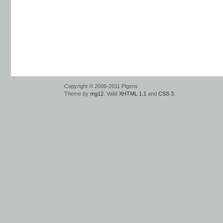
Copyright © 2006-2011 Pigens
Theme by
mg12
. Valid
XHTML 1.1
and
CSS 3
.