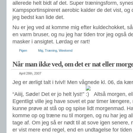
allerede helt bidt af det. Super træningsform, synes
Kampsportinspireret aerobic kalder de det vist, og 
jeg bedst kan lide det.
Nu er jeg ved at komme mig efter kuldechokket, så 
en varm bruser, og nu jeg har tiden tror jeg også d
masker i ansigtet. Lørdag er rart!
Pigen
Mig
,
Træning
,
Weekend
Når man ikke ved, om det er nat eller mor
April 28th, 2007
Jeg er ærligt talt i tvivl! Men vågnede kl. 06, da k
“Aiiij, Søde! Det er jo helt lyst!”
Altså morgen, e
Egentligt ville jeg have sovet et par timer længere
kunne prøve at stå op og spise lidt morgenmad. H
komme op og træne nu til morgen, og nu har jeg alle
tage af. Om jeg så er nødt til at sove igen senere,
er vist mere end regel, end en undtagelse for tiden –