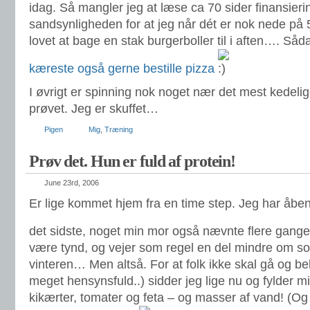
idag. Så mangler jeg at læse ca 70 sider finansiering
sandsynligheden for at jeg når dét er nok nede på 
lovet at bage en stak burgerboller til i aften…. S
kæreste også gerne bestille pizza
I øvrigt er spinning nok noget nær det mest kedeli
prøvet. Jeg er skuffet…
Pigen
Mig
,
Træning
Prøv det. Hun er fuld af protein!
June 23rd, 2006
Er lige kommet hjem fra en time step. Jeg har åben
det sidste, noget min mor også nævnte flere gange
være tynd, og vejer som regel en del mindre om
vinteren… Men altså. For at folk ikke skal gå og bek
meget hensynsfuld..) sidder jeg lige nu og fylder m
kikærter, tomater og feta – og masser af vand! (Og d