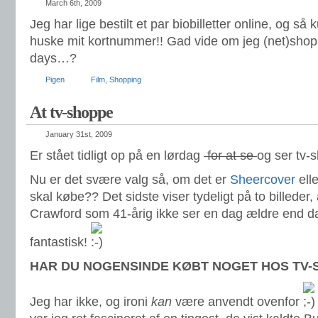
March 6th, 2009
Jeg har lige bestilt et par biobilletter online, og så
huske mit kortnummer!! Gad vide om jeg (net)shoppe
days…?
Pigen
Film
,
Shopping
At tv-shoppe
January 31st, 2009
Er stået tidligt op på en lørdag
for at se
og ser tv-
Nu er det svære valg så, om det er
Sheercover
ell
skal købe?? Det sidste viser tydeligt på to billeder
Crawford som 41-årig ikke ser en dag ældre end da
fantastisk!
HAR DU NOGENSINDE KØBT NOGET HOS TV-
Jeg har ikke, og ironi
kan
være anvendt ovenfor