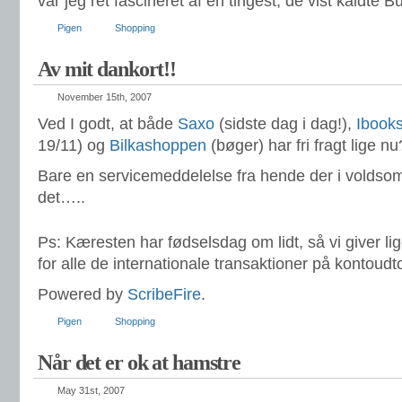
var jeg ret fascineret af en tingest, de vist kaldte B
Pigen
Shopping
Av mit dankort!!
November 15th, 2007
Ved I godt, at både
Saxo
(sidste dag i dag!),
Ibook
19/11) og
Bilkashoppen
(bøger) har fri fragt lige nu
Bare en servicemeddelelse fra hende der i voldsom 
det…..
Ps: Kæresten har fødselsdag om lidt, så vi giver l
for alle de internationale transaktioner på kontoud
Powered by
ScribeFire
.
Pigen
Shopping
Når det er ok at hamstre
May 31st, 2007