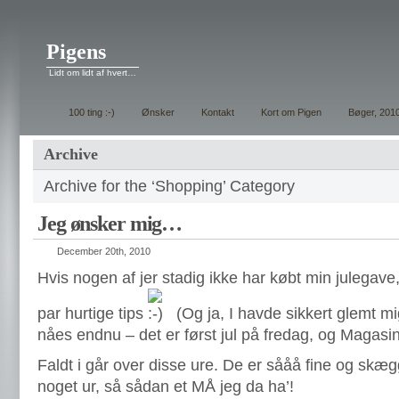
Pigens
Lidt om lidt af hvert…
100 ting :-)
Ønsker
Kontakt
Kort om Pigen
Bøger, 201
Archive
Archive for the ‘Shopping’ Category
Jeg ønsker mig…
December 20th, 2010
Hvis nogen af jer stadig ikke har købt min julegave, 
par hurtige tips
(Og ja, I havde sikkert glemt m
nåes endnu – det er først jul på fredag, og Magasi
Faldt i går over disse ure. De er sååå fine og skægg
noget ur, så sådan et MÅ jeg da ha’!