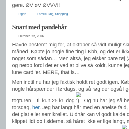
gøre. ØV øV ØVVV!!
Pigen
Familie
,
Mig
,
Shopping
Snart med pandehår
October 9th, 2006
Havde bestemt mig for, at oktober så vidt muligt sk
måned. Købte jo nogle fine ting i Kbh, og det er ikk
noget som sådan… Men altså, jeg elsker bare tøj (å
og netop fordi det er ved at blive så koldt, kunne je
lune cardi’er. MERE, that is…
Men indtil nu har jeg faktisk holdt ret godt igen. Kø
nogle hårspænder i lørdags, og så røg der også li
togturen – til kun 25 kr. dog
Og nu har jeg så best
torsdag,
her
. Jeg har langt hår med en anelse fald
det glat eller semikrøllet. Uldhår kan vi godt kalde
klippet lidt op i siderne, så håret ikke er lige langt