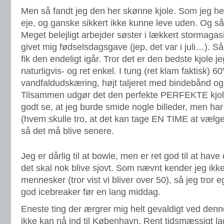
Men så fandt jeg den her skønne kjole. Som jeg he
eje, og ganske sikkert ikke kunne leve uden. Og så 
Meget belejligt arbejder søster i lækkert stormagas
givet mig fødselsdagsgave (jep, det var i juli…). Så
fik den endeligt igår. Tror det er den bedste kjole je
naturligvis- og ret enkel. I tung (ret klam faktisk) 6
vandfaldudskæring, højt taljeret med bindebånd og s
Tilsammen udgør det den perfekte PERFEKTE kjole
godt se, at jeg burde smide nogle billeder, men har 
(hvem skulle tro, at det kan tage EN TIME at vælge
så det må blive senere.
Jeg er dårlig til at bowle, men er ret god til at have 
det skal nok blive sjovt. Som nævnt kender jeg ikke 
mennesker (tror vist vi bliver over 50), så jeg tror e
god icebreaker før en lang middag.
Eneste ting der ærgrer mig helt gevaldigt ved denn
ikke kan nå ind til København. Rent tidsmæssigt lad