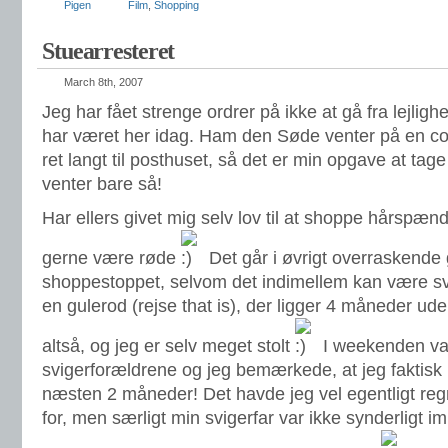
Pigen
Film
,
Shopping
Stuearresteret
March 8th, 2007
Jeg har fået strenge ordrer på ikke at gå fra lejlig
har været her idag. Ham den Søde venter på en co
ret langt til posthuset, så det er min opgave at tag
venter bare så!
Har ellers givet mig selv lov til at shoppe hårspæ
gerne være røde
Det går i øvrigt overraskende
shoppestoppet, selvom det indimellem kan være s
en gulerod (rejse that is), der ligger 4 måneder ude
altså, og jeg er selv meget stolt
I weekenden va
svigerforældrene og jeg bemærkede, at jeg faktisk i
næsten 2 måneder! Det havde jeg vel egentligt regn
for, men særligt min svigerfar var ikke synderligt 