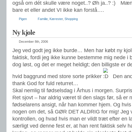
også om dét skulle være noget..? Øh ja..?
Mænd 
bare et eller andet VI ikke kan forstå….
Pigen
Familie
,
Kærester
,
Shopping
Ny kjole
December 8th, 2006
Jeg ved godt jeg ikke burde… Men har købt ny kjole
faktisk, fordi jeg ikke kunne bestemme mig nede i
dog løst, og det er meget heldigt; den billigste er d
hvid baggrund med store sorte prikker
Den ande
thank God for fuld returret…
Skal nemlig til fødselsdag i Århus i morgen. Surpris
Ret sjovt – har aldrig været til den slags før, så e
fødselarens ansigt, når han kommer hjem. Og hvis 
nogen om det, så GØR DET ALDRIG for mig! Jeg vi
kontrollen, og hvad hvis man er vildt træt efter en 
særligt ved denne fest er, at han rent faktisk selv ha