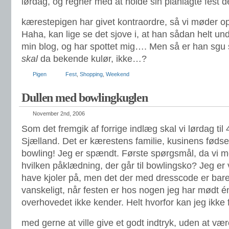
lørdag, og regner med at holde sin planlagte fest d
kærestepigen har givet kontraordre, så vi møder op
Haha, kan lige se det sjove i, at han sådan helt u
min blog, og har spottet mig…. Men så er han sgu
skal
da bekende kulør, ikke…?
Pigen
Fest
,
Shopping
,
Weekend
Dullen med bowlingkuglen
November 2nd, 2006
Som det fremgik af forrige indlæg skal vi lørdag til
Sjælland. Det er kærestens familie, kusinens fødse
bowling! Jeg er spændt. Første spørgsmål, da vi mo
hvilken påklædning, der går til bowlingsko? Jeg er
have kjoler på, men det der med dresscode er bar
vanskeligt, når festen er hos nogen jeg har mødt é
overhovedet ikke kender. Helt hvorfor kan jeg ikke
med gerne at ville give et godt indtryk, uden at væ