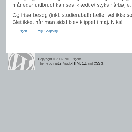
måneder uafbrudt kan ses iklædt et styks hårbøjl
Og frisørbesøg (inkl. studierabat!) tæller vel ikke s
Slet ikke, når man sidst blev klippet i maj. Niks!
Pigen
Mig
,
Shopping
Copyright © 2006-2011 Pigens
Theme by
mg12
. Valid
XHTML 1.1
and
CSS 3
.