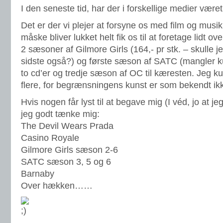
I den seneste tid, har der i forskellige medier været
Det er der vi plejer at forsyne os med film og musi
måske bliver lukket helt fik os til at foretage lidt 
2 sæsoner af Gilmore Girls (164,- pr stk. – skulle je
sidste også?) og første sæson af SATC (mangler kun
to cd’er og tredje sæson af OC til kæresten. Jeg 
flere, for begrænsningens kunst er som bekendt ikk
Hvis nogen får lyst til at begave mig (I véd, jo at je
jeg godt tænke mig:
The Devil Wears Prada
Casino Royale
Gilmore Girls sæson 2-6
SATC sæson 3, 5 og 6
Barnaby
Over hækken……