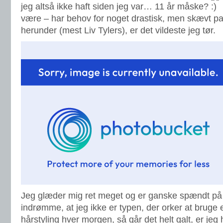
jeg altså ikke haft siden jeg var… 11 år måske?
være – har behov for noget drastisk, men skævt pa
herunder (mest Liv Tylers), er det vildeste jeg tør.
Jeg glæder mig ret meget og er ganske spændt på r
indrømme, at jeg ikke er typen, der orker at bruge 
hårstyling hver morgen, så går det helt galt, er je