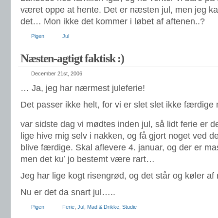
været oppe at hente. Det er næsten jul, men jeg kan
det… Mon ikke det kommer i løbet af aftenen..?
Pigen
Jul
Næsten-agtigt faktisk :)
December 21st, 2006
… Ja, jeg har nærmest juleferie!
Det passer ikke helt, for vi er slet slet ikke færdig
var sidste dag vi mødtes inden jul, så lidt ferie er d
lige hive mig selv i nakken, og få gjort noget ved 
blive færdige. Skal aflevere 4. januar, og der er m
men det ku’ jo bestemt være rart…
Jeg har lige kogt risengrød, og det står og køler a
Nu er det da snart jul…..
Pigen
Ferie
,
Jul
,
Mad & Drikke
,
Studie