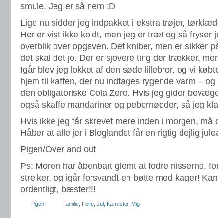
smule. Jeg er så nem
Lige nu sidder jeg indpakket i ekstra trøjer, tørklæ
Her er vist ikke koldt, men jeg er træt og så fryser j
overblik over opgaven. Det kniber, men er sikker p
det skal det jo. Der er sjovere ting der trækker, men
Igår blev jeg lokket af den søde lillebror, og vi kø
hjem til kaffen, der nu indtages rygende varm – og
den obligatoriske Cola Zero. Hvis jeg gider bevæge
også skaffe mandariner og pebernødder, så jeg kla
Hvis ikke jeg får skrevet mere inden i morgen, må d
Håber at alle jer i Bloglandet får en rigtig dejlig jule
Pigen/Over and out
Ps: Moren har åbenbart glemt at fodre nisserne, for
strejker, og igår forsvandt en bøtte med kager! Kan
ordentligt, bæster!!!
Pigen
Familie
,
Ferie
,
Jul
,
Kærester
,
Mig