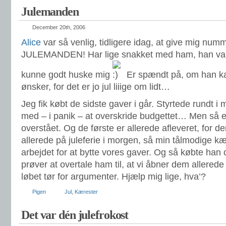
Julemanden
December 20th, 2006
Alice
var så venlig, tidligere idag, at give mig numm
JULEMANDEN! Har lige snakket med ham, han var
kunne godt huske mig
Er spændt på, om han ka
ønsker, for det er jo jul liiige om lidt…
Jeg fik købt de sidste gaver i går. Styrtede rundt i
med – i panik – at overskride budgettet… Men så er 
overstået. Og de første er allerede afleveret, for d
allerede på juleferie i morgen, så min tålmodige 
arbejdet for at bytte vores gaver. Og så købte han 
prøver at overtale ham til, at vi åbner dem allered
løbet tør for argumenter. Hjælp mig lige, hva’?
Pigen
Jul
,
Kærester
Det var dén julefrokost