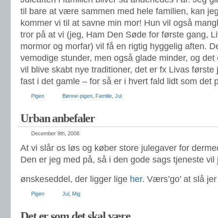
til bare at være sammen med hele familien, kan j
kommer vi til at savne min mor! Hun vil også mang
tror på at vi (jeg, Ham Den Søde for første gang, L
mormor og morfar) vil få en rigtig hyggelig aften. De
vemodige stunder, men også glade minder, og det 
vil blive skabt nye traditioner, det er fx Livas første
fast i det gamle – for så er i hvert fald lidt som det p
Pigen
Bønne-pigen
,
Familie
,
Jul
Urban anbefaler
December 9th, 2008
At vi slår os løs og køber store julegaver for derme
Den er jeg med på, så i den gode sags tjeneste vil 
ønskeseddel, der ligger lige
her
. Værs’go’ at slå jer
Pigen
Jul
,
Mig
Det er som det skal være