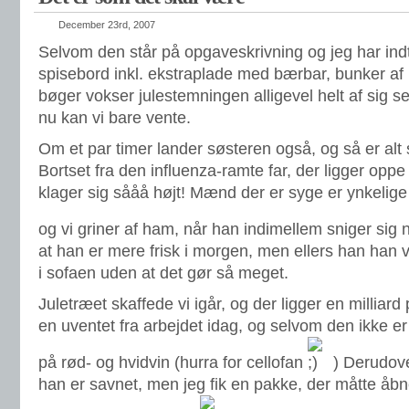
December 23rd, 2007
Selvom den står på opgaveskrivning og jeg har ind
spisebord inkl. ekstraplade med bærbar, bunker af
bøger vokser julestemningen alligevel helt af sig sel
nu kan vi bare vente.
Om et par timer lander søsteren også, og så er alt
Bortset fra den influenza-ramte far, der ligger opp
klager sig sååå højt! Mænd der er syge er ynkelige
og vi griner af ham, når han indimellem sniger si
at han er mere frisk i morgen, men ellers han han 
i sofaen uden at det gør så meget.
Juletræet skaffede vi igår, og der ligger en milliard
en uventet fra arbejdet idag, og selvom den ikke e
på rød- og hvidvin (hurra for cellofan
) Derudove
han er savnet, men jeg fik en pakke, der måtte åbn