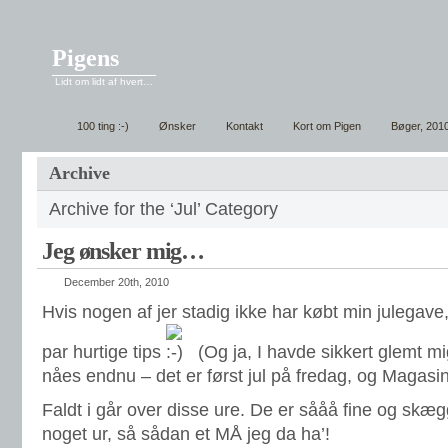
Pigens
Lidt om lidt af hvert…
100 ting :-)
Ønsker
Kontakt
Kort om Pigen
Bøger, 201
Archive
Archive for the ‘Jul’ Category
Jeg ønsker mig…
December 20th, 2010
Hvis nogen af jer stadig ikke har købt min julegave, 
par hurtige tips
(Og ja, I havde sikkert glemt m
nåes endnu – det er først jul på fredag, og Magasi
Faldt i går over disse ure. De er sååå fine og skægg
noget ur, så sådan et MÅ jeg da ha’!