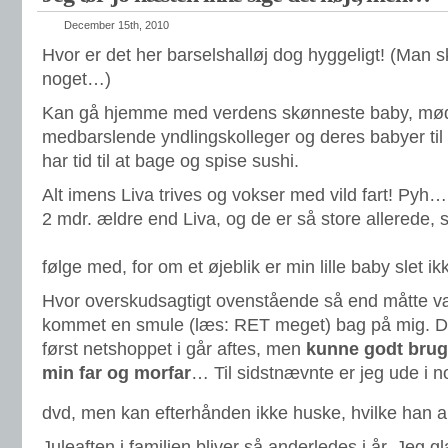
December 15th, 2010
Hvor er det her barselshalløj dog hyggeligt! (Man sk
noget…)
Kan gå hjemme med verdens skønneste baby, mød
medbarslende yndlingskolleger og deres babyer til
har tid til at bage og spise sushi.
Alt imens Liva trives og vokser med vild fart! Pyh
2 mdr. ældre end Liva, og de er så store allerede, 
følge med, for om et øjeblik er min lille baby slet ik
Hvor overskudsagtigt ovenstående så end måtte vær
kommet en smule (læs: RET meget) bag på mig. De 
først netshoppet i går aftes, men
kunne godt bruge 
min far og morfar
… Til sidstnævnte er jeg ude i 
dvd, men kan efterhånden ikke huske, hvilke han a
Juleaften i familien bliver så anderledes i år. Jeg 