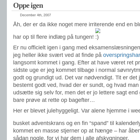
Oppe igen
December 4th, 2007
Åh, der er da ikke noget mere irriterende end en b
har op til flere indlæg på tungen!
Er nu officielt igen i gang med eksamenslæsninge
jeg heller ikke svært ved at finde på
overspringshan
langsomt kommet i gang. Efter at have været ret pr
sidste uge er jeg kommet tilbage i normal søvnrytme
godt og grundigt ud. Det var nødvendigt. Tit er det
bestemt godt ved, hvad der er sundt, og hvad man i
udsætte sig selv for, men det er jo lettere sagt en
bare prøve at rette op bagefter…
Her er blevet julehyggeligt. Var alene hjemme i we
busket adventskrans og en fin “spand” til kalender
kommet en masse stjerner op at hænge – har åben
sådan nogle, for vi har dem i alle afskygninger.