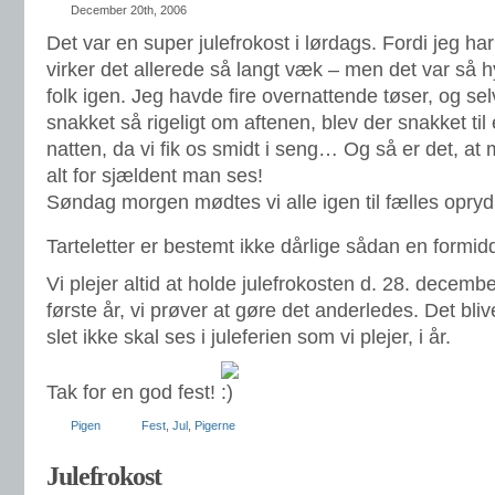
December 20th, 2006
Det var en super julefrokost i lørdags. Fordi jeg har 
virker det allerede så langt væk – men det var så hy
folk igen. Jeg havde fire overnattende tøser, og se
snakket så rigeligt om aftenen, blev der snakket t
natten, da vi fik os smidt i seng… Og så er det, at 
alt for sjældent man ses!
Søndag morgen mødtes vi alle igen til fælles opr
Tarteletter er bestemt ikke dårlige sådan en formi
Vi plejer altid at holde julefrokosten d. 28. decemb
første år, vi prøver at gøre det anderledes. Det bliv
slet ikke skal ses i juleferien som vi plejer, i år.
Tak for en god fest!
Pigen
Fest
,
Jul
,
Pigerne
Julefrokost