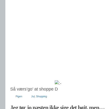
Så værs’go’ at shoppe
Pigen
Jul
,
Shopping
Jeg tør jo næsten ikke sige det højt, men…