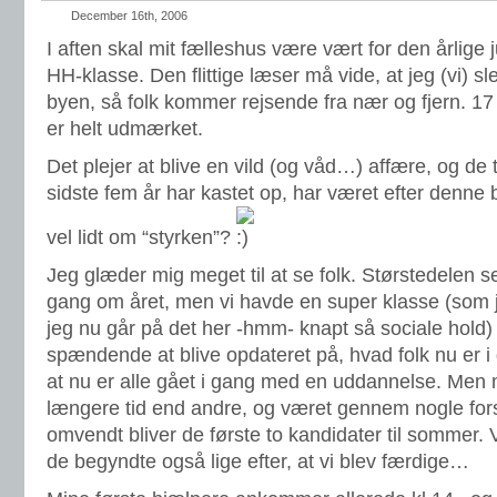
December 16th, 2006
I aften skal mit fælleshus være vært for den årlig
HH-klasse. Den flittige læser må vide, at jeg (vi) s
byen, så folk kommer rejsende fra nær og fjern. 17 s
er helt udmærket.
Det plejer at blive en vild (og våd…) affære, og de 
sidste fem år har kastet op, har været efter denne
vel lidt om “styrken”?
Jeg glæder mig meget til at se folk. Størstedelen 
gang om året, men vi havde en super klasse (som 
jeg nu går på det her -hmm- knapt så sociale hold) 
spændende at blive opdateret på, hvad folk nu er i 
at nu er alle gået i gang med en uddannelse. Men m
længere tid end andre, og været gennem nogle fors
omvendt bliver de første to kandidater til sommer. 
de begyndte også lige efter, at vi blev færdige…