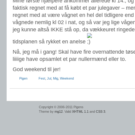
Mine første hjælpere ankommer allerede kl 14., og
faktisk regnet med at få købt et par julegaver – m
regnet med at være vågnet en hel del tidligere end 
vågnede nemlig kl 02 i nat, og så var jeg lige våge
jeg kunne altså IKKE stå op, da vækkeuret ringede
tidsplanen så rykket en anelse
Nå, jeg må i gang! Skal have fire overnattende tøse
liiiige have opsamlet et par nullermænd eller to.
God weekend til jer!
Pigen
Fest
,
Jul
,
Mig
,
Weekend
Copyright © 2006-2011 Pigens
Theme by
mg12
. Valid
XHTML 1.1
and
CSS 3
.