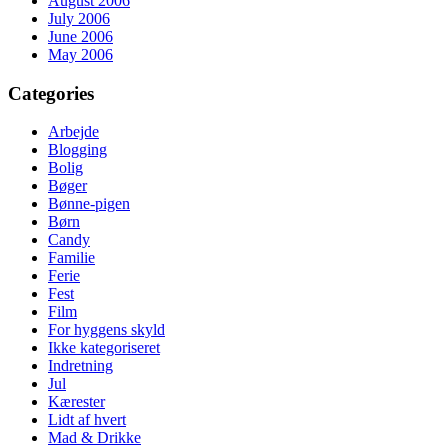
August 2006
July 2006
June 2006
May 2006
Categories
Arbejde
Blogging
Bolig
Bøger
Bønne-pigen
Børn
Candy
Familie
Ferie
Fest
Film
For hyggens skyld
Ikke kategoriseret
Indretning
Jul
Kærester
Lidt af hvert
Mad & Drikke