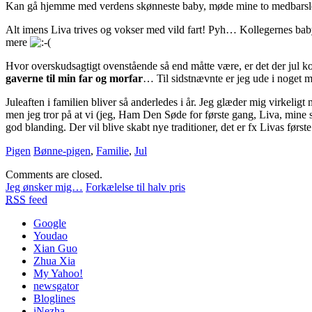
Kan gå hjemme med verdens skønneste baby, møde mine to medbarslende 
Alt imens Liva trives og vokser med vild fart! Pyh… Kollegernes babyer 
mere
Hvor overskudsagtigt ovenstående så end måtte være, er det der jul k
gaverne til min far og morfar
… Til sidstnævnte er jeg ude i noget 
Juleaften i familien bliver så anderledes i år. Jeg glæder mig virkel
men jeg tror på at vi (jeg, Ham Den Søde for første gang, Liva, mine 
god blanding. Der vil blive skabt nye traditioner, det er fx Livas første 
Pigen
Bønne-pigen
,
Familie
,
Jul
Comments are closed.
Jeg ønsker mig…
Forkælelse til halv pris
RSS
feed
Google
Youdao
Xian Guo
Zhua Xia
My Yahoo!
newsgator
Bloglines
iNezha