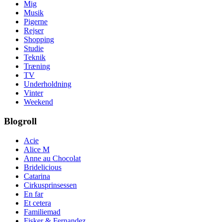
Mig
Musik
Pigerne
Rejser
Shopping
Studie
Teknik
Træning
TV
Underholdning
Vinter
Weekend
Blogroll
Acie
Alice M
Anne au Chocolat
Bridelicious
Catarina
Cirkusprinsessen
En far
Et cetera
Familiemad
Fisker & Fernandez