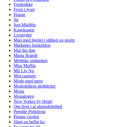
Frederikke
Frem i lyset
Hanne
Jie
Just MiaMia
Kagekonen
Livsnyder
Mad med hjertet i stilhed og storm
Madames huskeblog
Mal din dag
Maria Brandt
Mettiske strøtanker
Miss Muffin
Mit Liv Nu
Moccapigen
Mode med mere
Modedellens skriblerier
Mona
Monalogen
New Yorker by Heart
Om livet i al almindelighed
Pernille Prelsborg
Pingus verden
Slagt en hellig ko
Spacemermaid