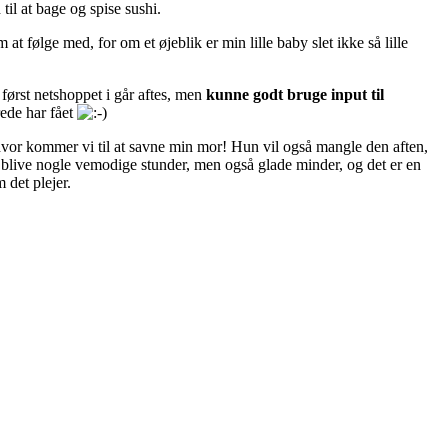
il at bage og spise sushi.
t følge med, for om et øjeblik er min lille baby slet ikke så lille
ørst netshoppet i går aftes, men
kunne godt bruge input til
rede har fået
 hvor kommer vi til at savne min mor! Hun vil også mangle den aften,
l blive nogle vemodige stunder, men også glade minder, og det er en
m det plejer.