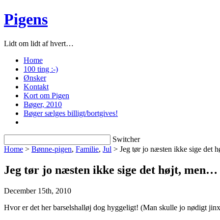
Pigens
Lidt om lidt af hvert…
Home
100 ting :-)
Ønsker
Kontakt
Kort om Pigen
Bøger, 2010
Bøger sælges billigt/bortgives!
Switcher
Home
>
Bønne-pigen
,
Familie
,
Jul
> Jeg tør jo næsten ikke sige det 
Jeg tør jo næsten ikke sige det højt, men…
December 15th, 2010
Hvor er det her barselshalløj dog hyggeligt! (Man skulle jo nødigt ji