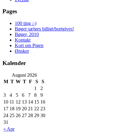
Pages
100 ting :-)
Bøger sælges billigt/bortgives!
Bøger, 2010
Kontakt
Kort om Pigen
Ønsker
Kalender
August 2026
M
T
W
T
F
S
S
1
2
3
4
5
6
7
8
9
10
11
12
13
14
15
16
17
18
19
20
21
22
23
24
25
26
27
28
29
30
31
« Apr