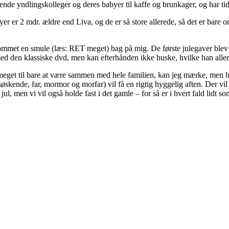
yndlingskolleger og deres babyer til kaffe og brunkager, og har tid t
er 2 mdr. ældre end Liva, og de er så store allerede, så det er bare om a
ommet en smule (læs: RET meget) bag på mig. De første julegaver blev f
med den klassiske dvd, men kan efterhånden ikke huske, hvilke han alle
igt meget til bare at være sammen med hele familien, kan jeg mærke, men
søskende, far, mormor og morfar) vil få en rigtig hyggelig aften. Der vi
jul, men vi vil også holde fast i det gamle – for så er i hvert fald lidt so