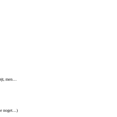
højt, men…
nxe noget…)