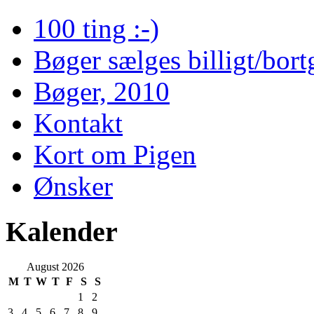
100 ting :-)
Bøger sælges billigt/bort
Bøger, 2010
Kontakt
Kort om Pigen
Ønsker
Kalender
August 2026
M
T
W
T
F
S
S
1
2
3
4
5
6
7
8
9