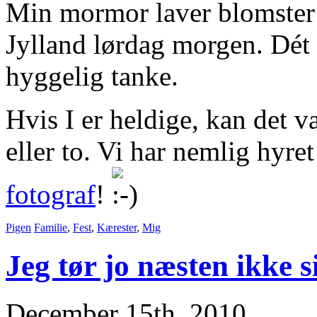
Min mormor laver blomster 
Jylland lørdag morgen. Dét 
hyggelig tanke.
Hvis I er heldige, kan det vær
eller to. Vi har nemlig hyre
fotograf
!
Pigen
Familie
,
Fest
,
Kærester
,
Mig
Jeg tør jo næsten ikke 
December 15th, 2010