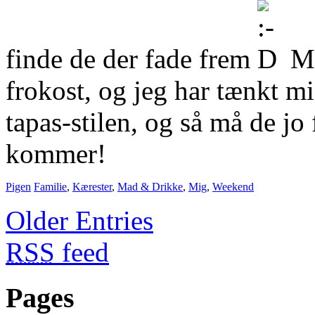
finde de der fade frem
Mo
frokost, og jeg har tænkt m
tapas-stilen, og så må de jo
kommer!
Pigen
Familie
,
Kærester
,
Mad & Drikke
,
Mig
,
Weekend
Older Entries
RSS
feed
Pages