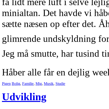
få lidt mere luft i selve lej
minialtan. Det havde vi håb
sætte næsen op efter det. Åh
glimrende undskyldning for
Jeg må smutte, har tusind ti
Håber alle får en dejlig wee
Pigen
Bolig
,
Familie
,
Mig
,
Musik
,
Studie
Udvikling