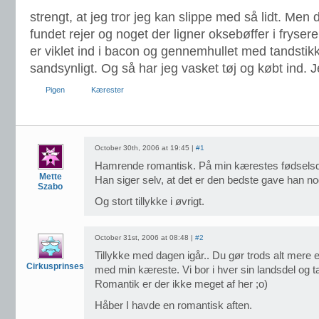
strengt, at jeg tror jeg kan slippe med så lidt. Men
fundet rejer og noget der ligner oksebøffer i fryseren
er viklet ind i bacon og gennemhullet med tandstikk
sandsynligt. Og så har jeg vasket tøj og købt ind. 
Pigen
Kærester
October 30th, 2006 at 19:45 |
#1
Hamrende romantisk. På min kærestes fødselsd
Mette
Han siger selv, at det er den bedste gave han no
Szabo
Og stort tillykke i øvrigt.
October 31st, 2006 at 08:48 |
#2
Tillykke med dagen igår.. Du gør trods alt mere 
Cirkusprinsesse
med min kæreste. Vi bor i hver sin landsdel og
Romantik er der ikke meget af her ;o)
Håber I havde en romantisk aften.