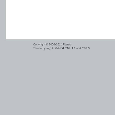
Copyright © 2006-2011 Pigens
Theme by
mg12
. Valid
XHTML 1.1
and
CSS 3
.