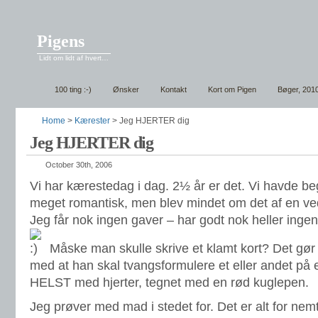
Pigens
Lidt om lidt af hvert…
100 ting :-)
Ønsker
Kontakt
Kort om Pigen
Bøger, 201
Home
>
Kærester
> Jeg HJERTER dig
Jeg HJERTER dig
October 30th, 2006
Vi har kærestedag i dag. 2½ år er det. Vi havde be
meget romantisk, men blev mindet om det af en ve
Jeg får nok ingen gaver – har godt nok heller ingen 
Måske man skulle skrive et klamt kort? Det gør 
med at han skal tvangsformulere et eller andet på et
HELST med hjerter, tegnet med en rød kuglepen.
Jeg prøver med mad i stedet for. Det er alt for nemt