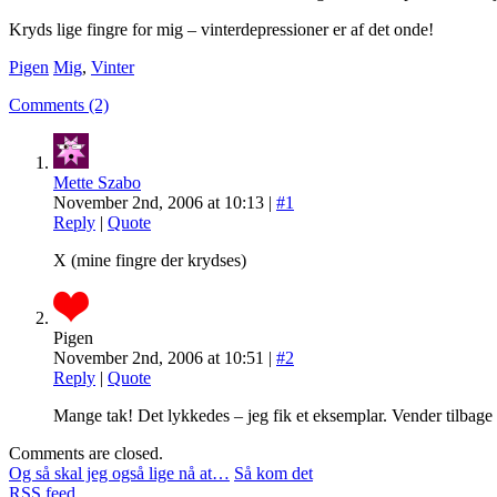
Kryds lige fingre for mig – vinterdepressioner er af det onde!
Pigen
Mig
,
Vinter
Comments (2)
Mette Szabo
November 2nd, 2006 at 10:13 |
#1
Reply
|
Quote
X (mine fingre der krydses)
Pigen
November 2nd, 2006 at 10:51 |
#2
Reply
|
Quote
Mange tak! Det lykkedes – jeg fik et eksemplar. Vender tilbage
Comments are closed.
Og så skal jeg også lige nå at…
Så kom det
RSS
feed