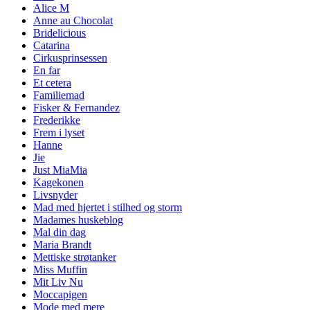
Alice M
Anne au Chocolat
Bridelicious
Catarina
Cirkusprinsessen
En far
Et cetera
Familiemad
Fisker & Fernandez
Frederikke
Frem i lyset
Hanne
Jie
Just MiaMia
Kagekonen
Livsnyder
Mad med hjertet i stilhed og storm
Madames huskeblog
Mal din dag
Maria Brandt
Mettiske strøtanker
Miss Muffin
Mit Liv Nu
Moccapigen
Mode med mere