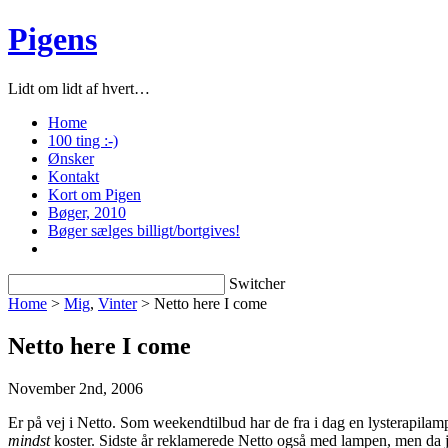
Pigens
Lidt om lidt af hvert…
Home
100 ting :-)
Ønsker
Kontakt
Kort om Pigen
Bøger, 2010
Bøger sælges billigt/bortgives!
Switcher
Home
>
Mig
,
Vinter
> Netto here I come
Netto here I come
November 2nd, 2006
Er på vej i Netto. Som weekendtilbud har de fra i dag en lysterapilampe
mindst
koster. Sidste år reklamerede Netto også med lampen, men da 