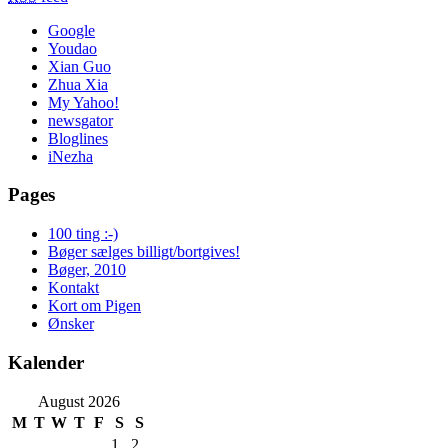
Google
Youdao
Xian Guo
Zhua Xia
My Yahoo!
newsgator
Bloglines
iNezha
Pages
100 ting :-)
Bøger sælges billigt/bortgives!
Bøger, 2010
Kontakt
Kort om Pigen
Ønsker
Kalender
August 2026
M
T
W
T
F
S
S
1
2