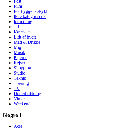
Fest
Film
For hyggens skyld
Ikke kategoriseret
Indretning
Jul
Kærester
Lidt af hvert
Mad & Drikke
Mig
Musik
Pigerne
Rejser
Shopping
Studie
Teknik
Træning
TV
Underholdning
Vinter
Weekend
Blogroll
Acie